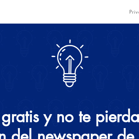
Pri
 gratis y no te pierd
n del newspaper de 